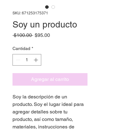
SKU: 671253175371
Soy un producto
Precio
Precio
 $100.00 
$95.00
de
oferta
Cantidad
*
Agregar al carrito
Soy la descripción de un 
producto. Soy el lugar ideal para 
agregar detalles sobre tu 
producto, así como tamaño, 
materiales, instrucciones de 
cuidado y de limpieza.